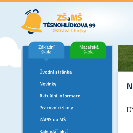
Základní
Mateřská
škola
škola
Úvodní stránka
N
Novinky
Aktuální informace
Pracovníci školy
D
ZÁPIS do MŠ
Kalendář akcí