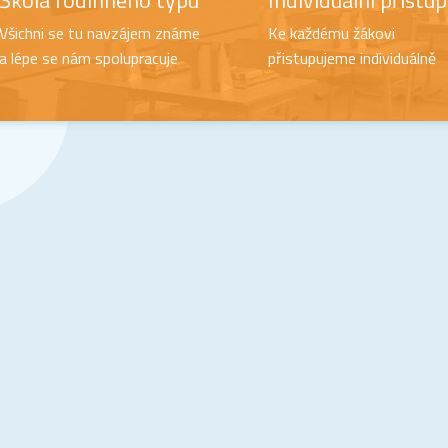
Škola rodinného typu
Individuální přístup
Všichni se tu navzájem známe
Ke každému žákovi
a lépe se nám spolupracuje
přistupujeme individuálně