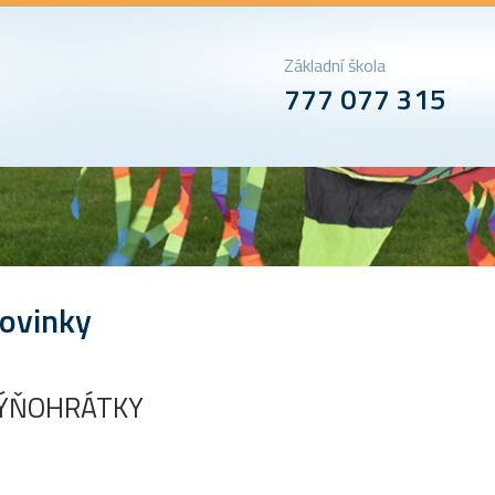
Základní škola
777 077 315
ovinky
ÝŇOHRÁTKY