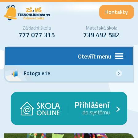
Kontakty
Základní škola
Mateřská škola
777 077 315
739 492 582
Otevřít menu
Fotogalerie