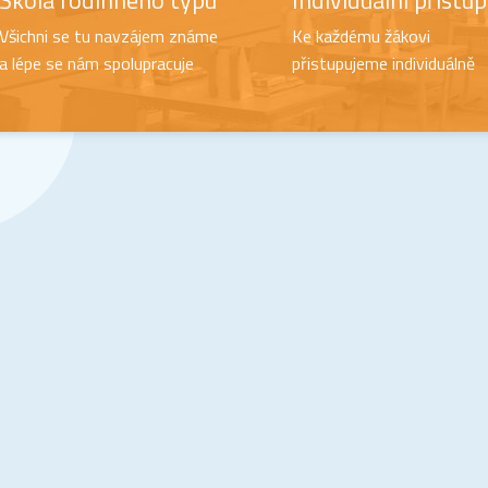
Škola rodinného typu
Individuální přístup
Všichni se tu navzájem známe
Ke každému žákovi
a lépe se nám spolupracuje
přistupujeme individuálně