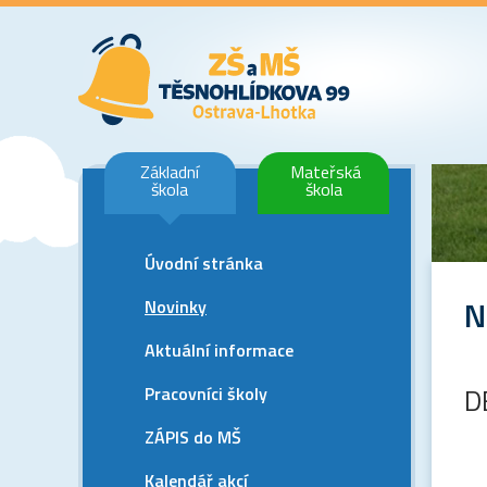
Základní
Mateřská
škola
škola
Úvodní stránka
N
Novinky
Aktuální informace
Pracovníci školy
D
ZÁPIS do MŠ
Kalendář akcí