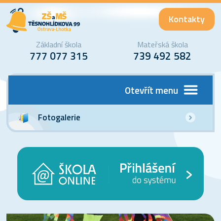
Kontakty
Základní škola
Mateřská škola
777 077 315
739 492 582
Otevřít menu
Fotogalerie