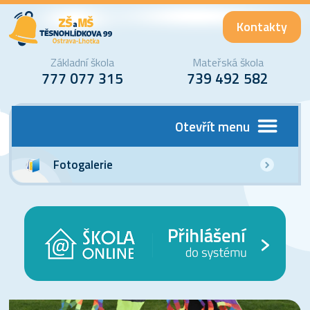
Kontakty
Základní škola
Mateřská škola
777 077 315
739 492 582
Otevřít menu
Fotogalerie