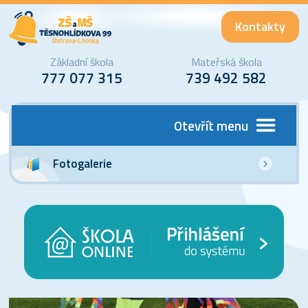
Kontakty
Základní škola
Mateřská škola
777 077 315
739 492 582
Otevřít menu
Fotogalerie