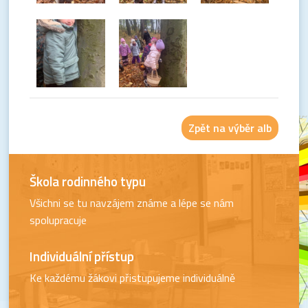
Zpět na výběr alb
Škola rodinného typu
Všichni se tu navzájem známe a lépe se nám
spolupracuje
Individuální přístup
Ke každému žákovi přistupujeme individuálně