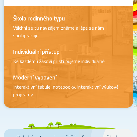
Škola rodinného typu
Všichni se tu navzájem známe a lépe se nám
spolupracuje
Individuální přístup
Ke každému žákovi přistupujeme individuálně
Moderní vybavení
Interaktivní tabule, notebooky, interaktivní výukové
programy