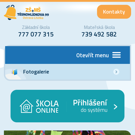
Kontakty
Základní škola
Mateřská škola
777 077 315
739 492 582
Otevřít menu
Fotogalerie