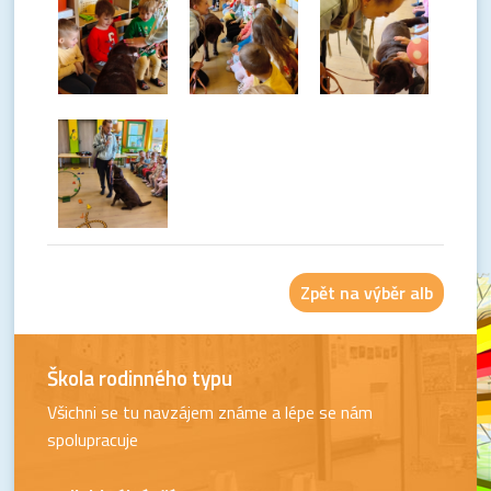
Zpět na výběr alb
Škola rodinného typu
Všichni se tu navzájem známe a lépe se nám
spolupracuje