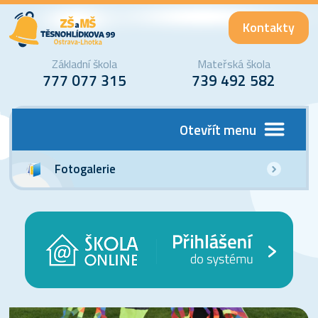
Kontakty
Základní škola
Mateřská škola
777 077 315
739 492 582
Otevřít menu
Fotogalerie