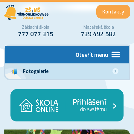
Kontakty
Základní škola
Mateřská škola
777 077 315
739 492 582
Otevřít menu
Fotogalerie