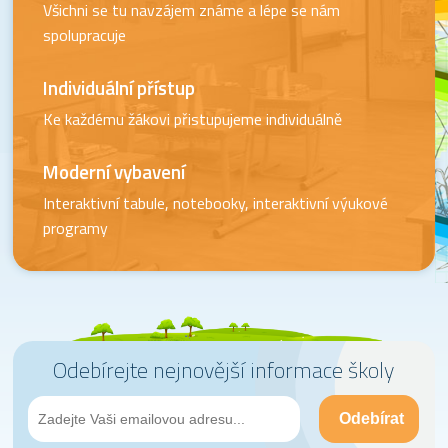
Všichni se tu navzájem známe a lépe se nám
spolupracuje
Individuální přístup
Ke každému žákovi přistupujeme individuálně
Moderní vybavení
Interaktivní tabule, notebooky, interaktivní výukové
programy
Odebírejte nejnovější informace školy