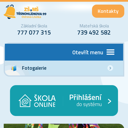
Kontakty
Základní škola
Mateřská škola
777 077 315
739 492 582
Otevřít menu
Fotogalerie