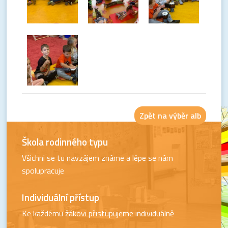
Zpět na výběr alb
Škola rodinného typu
Všichni se tu navzájem známe a lépe se nám
spolupracuje
Individuální přístup
Ke každému žákovi přistupujeme individuálně