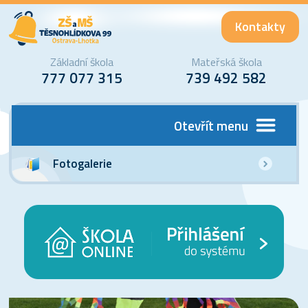
Kontakty
Základní škola
Mateřská škola
777 077 315
739 492 582
Otevřít menu
Fotogalerie