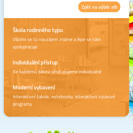
Zpět na výběr alb
Škola rodinného typu
Všichni se tu navzájem známe a lépe se nám
spolupracuje
Individuální přístup
Ke každému žákovi přistupujeme individuálně
Moderní vybavení
Interaktivní tabule, notebooky, interaktivní výukové
programy