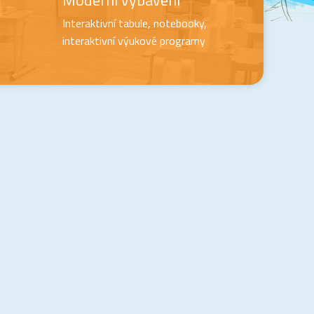
Moderní vybavení
Interaktivní tabule, notebooky,
interaktivní výukové programy