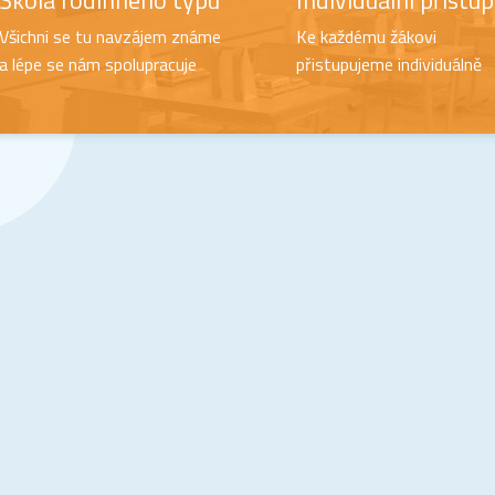
Škola rodinného typu
Individuální přístup
Všichni se tu navzájem známe
Ke každému žákovi
a lépe se nám spolupracuje
přistupujeme individuálně