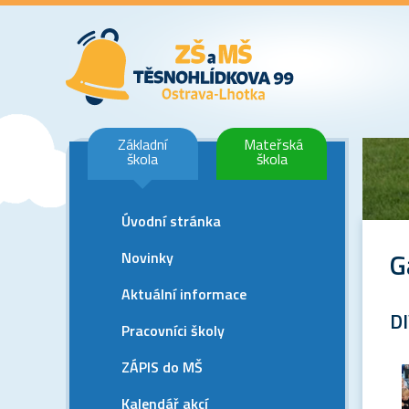
Základní
Mateřská
škola
škola
Úvodní stránka
G
Novinky
Aktuální informace
D
Pracovníci školy
ZÁPIS do MŠ
Kalendář akcí