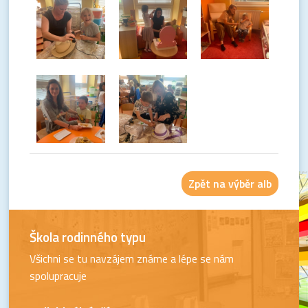
Zpět na výběr alb
Škola rodinného typu
Všichni se tu navzájem známe a lépe se nám
spolupracuje