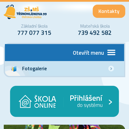
Kontakty
Základní škola
Mateřská škola
777 077 315
739 492 582
Otevřít menu
Fotogalerie