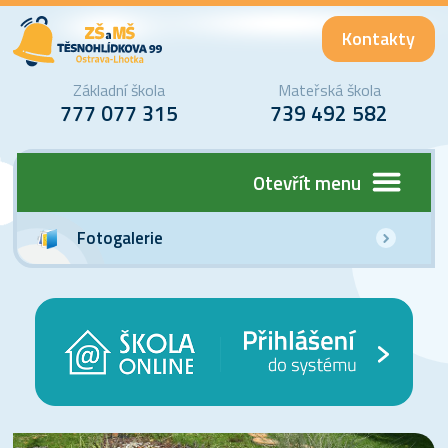
Kontakty
Základní škola
Mateřská škola
777 077 315
739 492 582
Otevřít menu
Fotogalerie